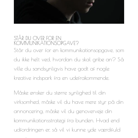
STÅR DU OVER FOR EN
KOMMUNIKATIONSOPGAVE?
Står du over for en kommunikationsopgave, som
du ikke helt ved, hvordan du skal gribe an? Så
ville du sandsynligvis have godt af nogle
kreative indspark fra en udefrakommende.
Måske ønsker du større synlighed til din
virksomhed, måske vil du have mere styr på din
annoncering, måske vil du genoverveje din
kommunikationsstrategi fra bunden. Hvad end
udfordringen er, så vil vi kunne yde værdifuld