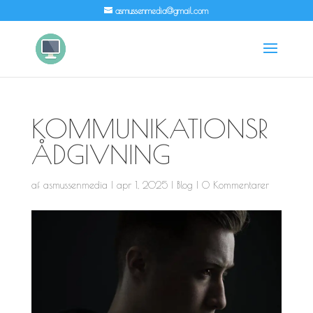
asmussenmedia@gmail.com
KOMMUNIKATIONSR
ÅDGIVNING
af
asmussenmedia
|
apr 1, 2025
|
Blog
|
0 Kommentarer