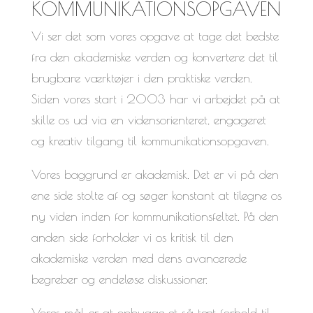
KOMMUNIKATIONSOPGAVEN
Vi ser det som vores opgave at tage det bedste
fra den akademiske verden og konvertere det til
brugbare værktøjer i den praktiske verden.
Siden vores start i 2003 har vi arbejdet på at
skille os ud via en vidensorienteret, engageret
og kreativ tilgang til kommunikationsopgaven.
Vores baggrund er akademisk. Det er vi på den
ene side stolte af og søger konstant at tilegne os
ny viden inden for kommunikationsfeltet. På den
anden side forholder vi os kritisk til den
akademiske verden med dens avancerede
begreber og endeløse diskussioner.
Vores mål er at opbygge et så tæt forhold til