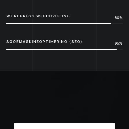
90%
90%
WORDPRESS WEBUDVIKLING
90%
90%
SØGEMASKINEOPTIMERING (SEO)
95%
95%