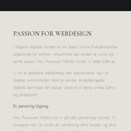
PASSION FOR WEBDESIGN
I dagens digitale verden er en stærk online tilstedeværelse
afgørende for enhver virksomhed, der ønsker at vokse og
opnå succes. Hos Asmussen Media forstår vi dette fuldt ud.
Vi er et dedikeret webbureau, der specialiserer sig i at
hjælpe virksomheder med at udvikle skræddersyede
digitale løsninger, der passer præcist til deres unikke behov
og ambitioner.
En personlig tilgang
Hos Asmussen Media tror vi på den personlige kontakt. Vi
investerer tid i at forstå din forretning, dine kunder og dine