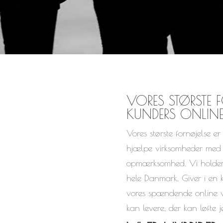
VORES STØRSTE 
KUNDERS ONLIN
Vores største fornøjelse e
hjælpe virksomheder med 
opmærksomhed. Vi holder ti
hele Danmark. Giver i en ko
vores spændende online vi
kan levere, der kan løfte j