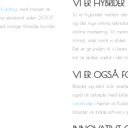
VI ER HYBRIDER
 Kolding
, med masser af
Vi er hybrider mellem de
r eksisteret siden 2007.
og det nye online teknol
med mange tilfredse kunder.
online marketing. Vi mestr
forrest, især fordi vi elsk
Det er grunden til vi bare s
for at skabe vækst i det m
VI ER OGSÅ F
Billeder og tekst står stæ
også at arbejde med bill
fotostudie
i hjertet af Kold
billeder af både erhverv, 