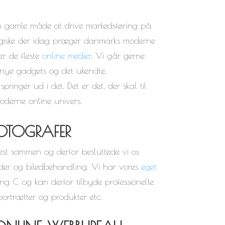
n gamle måde at drive markedsføring på
ogiske der idag præger danmarks moderne
er de fleste
online medier
. Vi går gerne
er nye gadgets og det ukendte.
pringer ud i det. Det er det, der skal til
oderne online univers.
OTOGRAFER
rkest sammen og derfor besluttede vi os
eder og biledbehandling. Vi har vores
eget
ing C og kan derfor tilbyde professionelle
portrætter og produkter etc.