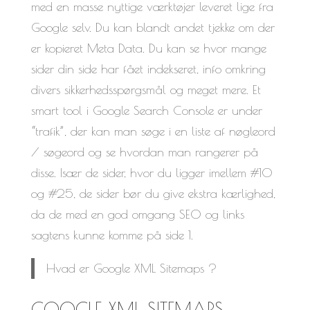
med en masse nyttige værktøjer leveret lige fra
Google selv. Du kan blandt andet tjekke om der
er kopieret Meta Data. Du kan se hvor mange
sider din side har fået indekseret, info omkring
divers sikkerhedsspørgsmål og meget mere. Et
smart tool i Google Search Console er under
“trafik”, der kan man søge i en liste af nøgleord
/ søgeord og se hvordan man rangerer på
disse. Især de sider, hvor du ligger imellem #10
og #25, de sider bør du give ekstra kærlighed,
da de med en god omgang SEO og links
sagtens kunne komme på side 1.
Hvad er Google XML Sitemaps ?
GOOGLE XML SITEMAPS