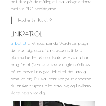
helt sikre på de målinger i skal arbejde videre
med via SEO værktøjerne.
Hvad er LinkPatrol ?
LINKPATROL
LinkPatrol
er et spændende WordPress-plugin,
der viser dig, alle af dine eksterne links tl
hjemmeside. En ret cool Feature: Hvis du har
brug for at fjerne eller sætte nogle nofollows
på en masse links gør LinkPatrol det utrolig
nemt for dig. Du skal bare vælge et domæne,
du ønsker at fjerne eller nofollow, og LinkPatrol
klarer resten for dig.