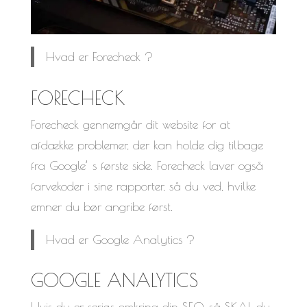
Hvad er Forecheck ?
FORECHECK
Forecheck gennemgår dit website for at
afdække problemer, der kan holde dig tilbage
fra Google’ s første side. Forecheck laver også
farvekoder i sine rapporter, så du ved, hvilke
emner du bør angribe først.
Hvad er Google Analytics ?
GOOGLE ANALYTICS
Hvis du er seriøs omkring din SEO, så SKAL du