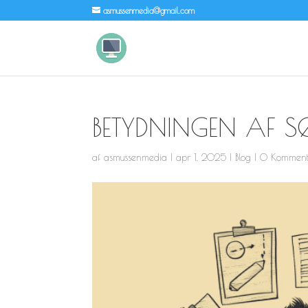
asmussenmedia@gmail.com
BETYDNINGEN AF 
af
asmussenmedia
|
apr 1, 2025
|
Blog
|
0 Komment