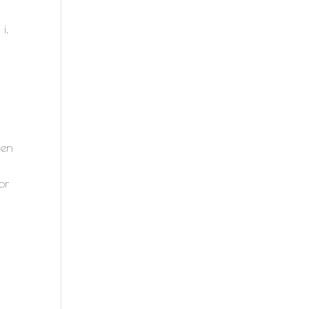
i,
 en
or