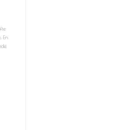
fte
. En
ede