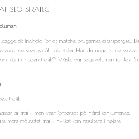
F SEO-STRATEGI
volumen
gge dit indhold for at matche brugernes efterspørgsel. De
esvarer de spørgsmål, folk stiller. Har du nogensinde skrevet
 som ikke fik nogen trafik? Måske var søgevolumen for lav. Br
n
st trafik:
masser af trafik, men vær forberedt på hård konkurrence.
 mere målrettet trafik, hvilket kan resultere i højere