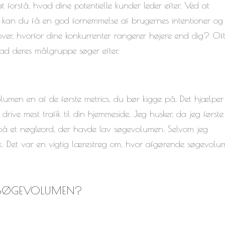
orstå, hvad dine potentielle kunder leder efter. Ved at
, kan du få en god fornemmelse af brugernes intentioner og
over, hvorfor dine konkurrenter rangerer højere end dig? Oft
vad deres målgruppe søger efter.
lumen en af de første metrics, du bør kigge på. Det hjælper
drive mest trafik til din hjemmeside. Jeg husker, da jeg første
å et nøgleord, der havde lav søgevolumen. Selvom jeg
ik. Det var en vigtig lærestreg om, hvor afgørende søgevol
 SØGEVOLUMEN?