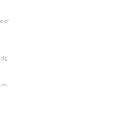
e er
 dig
umen