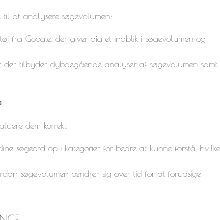
 til at analysere søgevolumen:
tøj fra Google, der giver dig et indblik i søgevolumen og
er, der tilbyder dybdegående analyser af søgevolumen samt
a
aluere dem korrekt:
ine søgeord op i kategorier for bedre at kunne forstå, hvilk
rdan søgevolumen ændrer sig over tid for at forudsige
NCE