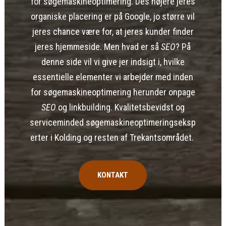
for søgemaskineoptimering. Des højere jeres
organiske placering er på Google, jo større vil
jeres chance være for, at jeres kunder finder
jeres hjemmeside. Men hvad er så
SEO
? På
denne side vil vi give jer indsigt i, hvilke
essentielle elementer vi arbejder med inden
for søgemaskineoptimering herunder onpage
SEO
og linkbuilding. Kvalitetsbevidst og
serviceminded
søgemaskineoptimeringseksp
erter i Kolding
og resten af Trekantsområdet.
KONTAKT