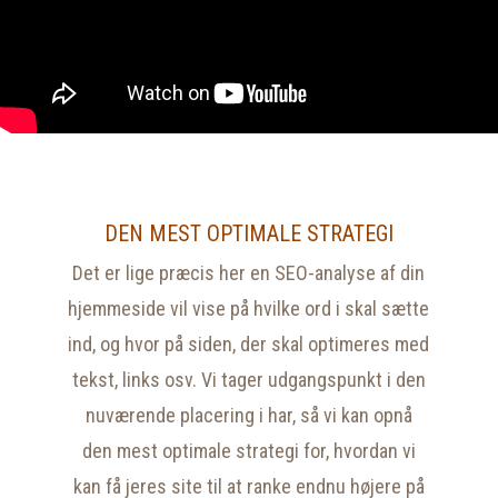
DEN MEST OPTIMALE STRATEGI
Det er lige præcis her en SEO-analyse af din
hjemmeside vil vise på hvilke ord i skal sætte
ind, og hvor på siden, der skal optimeres med
tekst, links osv. Vi tager udgangspunkt i den
nuværende placering i har, så vi kan opnå
den mest optimale strategi for, hvordan vi
kan få jeres site til at ranke endnu højere på