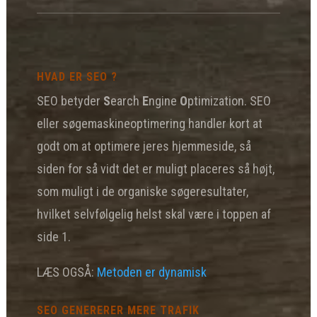
HVAD ER SEO ?
SEO betyder
S
earch
E
ngine
O
ptimization. SEO
eller søgemaskineoptimering handler kort at
godt om at optimere jeres hjemmeside, så
siden for så vidt det er muligt placeres så højt,
som muligt i de organiske søgeresultater,
hvilket selvfølgelig helst skal være i toppen af
side 1.
LÆS OGSÅ:
Metoden er dynamisk
SEO GENERERER MERE TRAFIK