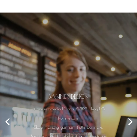
BANNER DESIGN
af
asmussenmedia
|
1. april 2025
|
Blog
| 0
Kommentarer
Skab mersalg gennem flotte bannere.
Bannere som du bruger til at markedsføre