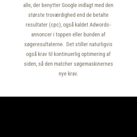
alle, der benytter Google indlagt med den
største troværdighed end de betalte
resultater (cpc), også kaldet Adwords-
annoncer i toppen eller bunden af
søgeresultaterne. Det stiller naturligvis
også krav til kontinuerlig optimering af
siden, så den matcher søgemaskinernes
nye krav.