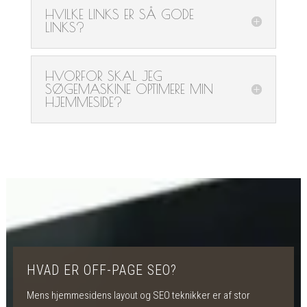
HVILKE LINKS ER SÅ GODE
LINKS?
HVORFOR SKAL JEG
SØGEMASKINE OPTIMERE MIN
HJEMMESIDE?
HVAD ER OFF-PAGE SEO?
Mens hjemmesidens layout og SEO teknikker er af stor