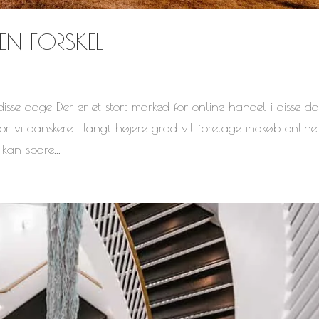
EN FORSKEL
disse dage Der er et stort marked for online handel i disse da
 vi danskere i langt højere grad vil foretage indkøb online.
kan spare...