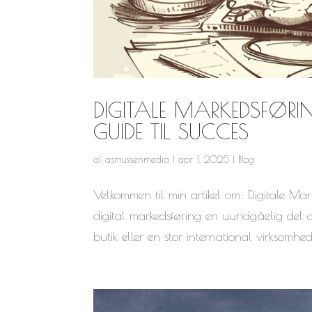
DIGITALE MARKEDSFØRIN
GUIDE TIL SUCCES
af
asmussenmedia
|
apr 1, 2025
|
Blog
Velkommen til min artikel om: Digitale Mark
digital markedsføring en uundgåelig del af
butik eller en stor international virksomhed