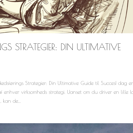
GS STRATEGIER: DIN ULTIMATIVE
edsførings Strategier: Din Ultimative Guide til SuccesI dag e
 enhver virksomheds strategi. Uanset om du driver en lille l
, kan de...