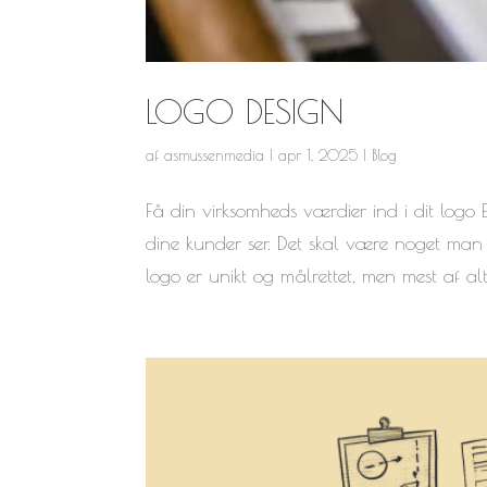
LOGO DESIGN
af
asmussenmedia
|
apr 1, 2025
|
Blog
Få din virksomheds værdier ind i dit logo E
dine kunder ser. Det skal være noget man h
logo er unikt og målrettet, men mest af alt,