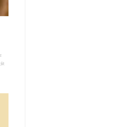
e
dit