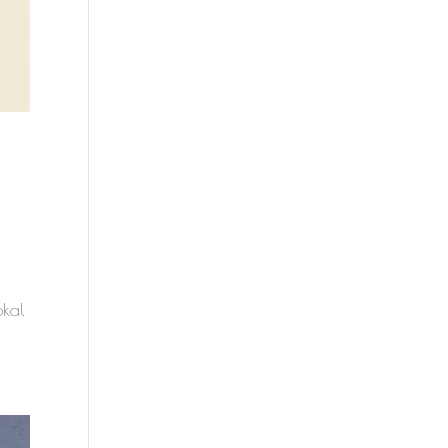
r
okal