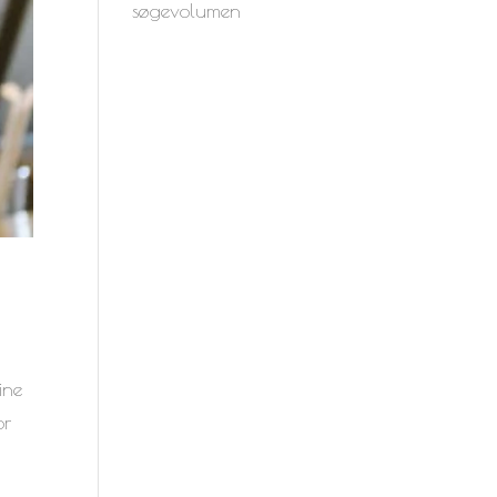
søgevolumen
ine
or