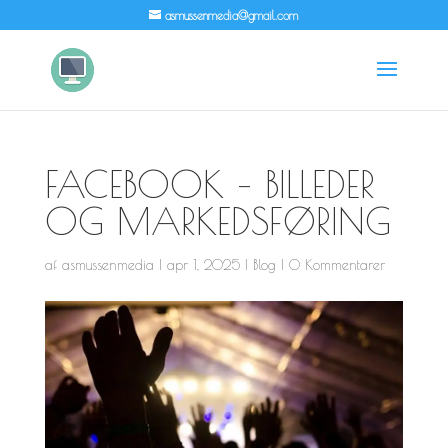
asmussenmedia@gmail.com
FACEBOOK – BILLEDER
OG MARKEDSFØRING
af
asmussenmedia
|
apr 1, 2025
|
Blog
|
0 Kommentarer