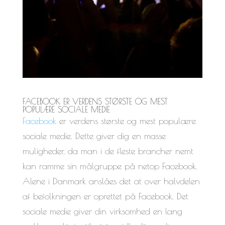
FACEBOOK ER VERDENS STØRSTE OG MEST
POPULÆRE SOCIALE MEDIE
Facebook
er verdens største og mest populære
sociale medie. Dette giver dig en masse
muligheder, da man i de fleste brancher nemt
kan ramme sin målgruppe på netop Facebook.
Alene i Danmark anslåes det at over halvdelen
af befolkningen er oprettet på Facebook. Det
sociale medie giver din virksomhed en lang