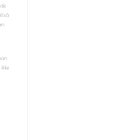
nde
ltså
an
 man
ikke