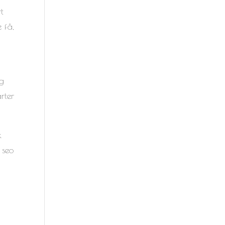
t
 få,
ig
rter
k
 seo