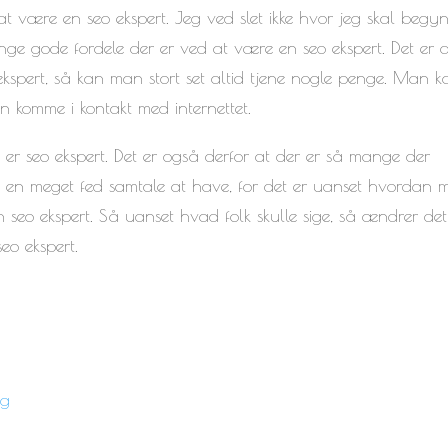
at være en seo ekspert. Jeg ved slet ikke hvor jeg skal begy
nge gode fordele der er ved at være en seo ekspert. Det er a
pert, så kan man stort set altid tjene nogle penge. Man k
 komme i kontakt med internettet.
er seo ekspert. Det er også derfor at der er så mange der
så en meget fed samtale at have, for det er uanset hvordan
 seo ekspert. Så uanset hvad folk skulle sige, så ændrer det 
eo ekspert.
ng