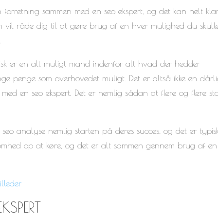
 forretning sammen med en seo ekspert, og det kan helt klar
en vil råde dig til at gøre brug af en hver mulighed du skulle
.
isk er en alt muligt mand indenfor alt hvad der hedder
mange penge som overhovedet muligt. Det er altså ikke en dårl
e med en seo ekspert. Det er nemlig sådan at flere og flere sta
seo analyse nemlig starten på deres succes, og det er typis
irksomhed op at køre, og det er alt sammen gennem brug af en
illeder
EKSPERT