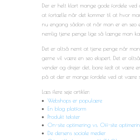
Der er helt klart mange gode fordele ved 
at fortælle når det kommer til at hvor ma
nu engang sådan at når man er en seo eks
nemlig tjene penge lige så længe man kan
Det er altså nemt at tjene penge når man 
gerne vil være en seo ekspert. Det er alt
vender og drejer det, bare fedt at være en
på at der er mange fordele ved at være s
Læs flere seje artikler:
Webshops er populære
En blog platform
Produkt tekster
On-site optimering vs. Off-site optimeri
De dersens sociale medier