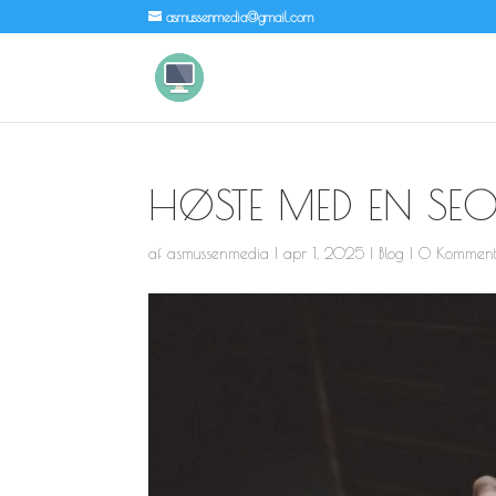
asmussenmedia@gmail.com
HØSTE MED EN SEO 
af
asmussenmedia
|
apr 1, 2025
|
Blog
|
0 Komment