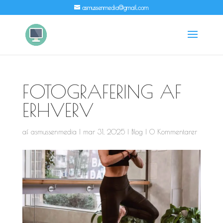
asmussenmedia@gmail.com
FOTOGRAFERING AF
ERHVERV
af
asmussenmedia
|
mar 31, 2025
|
Blog
|
0 Kommentarer