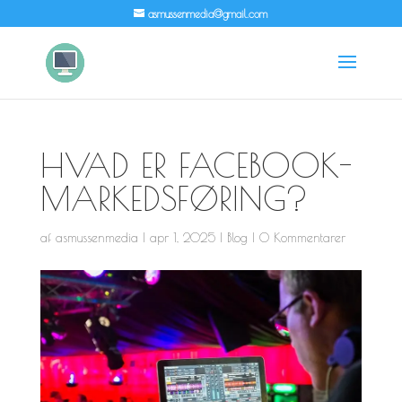
asmussenmedia@gmail.com
HVAD ER FACEBOOK-
MARKEDSFØRING?
af
asmussenmedia
|
apr 1, 2025
|
Blog
|
0 Kommentarer