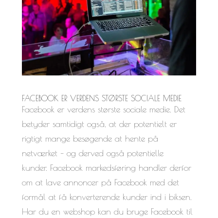
FACEBOOK ER VERDENS STØRSTE SOCIALE MEDIE
Facebook er verdens største sociale medie. Det
betyder samtidigt også, at der potentielt er
rigtigt mange besøgende at hente på
netværket – og derved også potentielle
kunder. Facebook markedsføring handler derfor
om at lave annoncer på Facebook med det
formål at få konverterende kunder ind i biksen.
Har du en webshop kan du bruge Facebook til