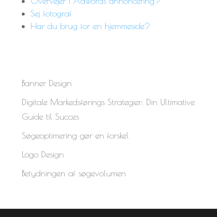
Overvejer i Adwords annoncering?
Sej fotograf
Har du brug for en hjemmeside?
Banner Design
Digitale Markedsførings Strategier: Din Ultimative
Guide til Succes
Søgeoptimering gør en forskel
Logo Design
Betydningen af søgevolumen