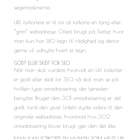
søgemaskinerne.
URL forkortere er til for at forkorte en lang eller
“grim” webadresse. Oftest brugt på Twitter, hvor
man kun har 140 tegn til rådighed og derfor
gerne vil udnytte hvert et tegn.
GODT ELLER SKIDT FOR SEO
Når man skal vurdere hvorvidt en Url forkorter
er godt eller skidt for SEO, så skal man se på
hvilken type omadressering, der tjenesten
benytter. Bruger den 301 omadressering er det
godt, fordi den giver linkets styrke videre til den
originale webadresse, hvorimod hvis 302
omadressering bliver brugt, gør den det ikke.
MAN KAN FORKORTE EN HVILKEN SOM HELST URL