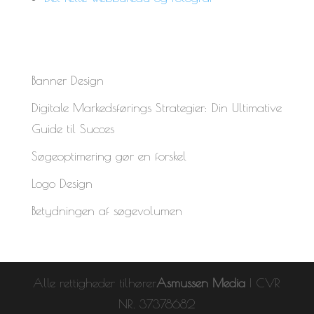
Banner Design
Digitale Markedsførings Strategier: Din Ultimative
Guide til Succes
Søgeoptimering gør en forskel
Logo Design
Betydningen af søgevolumen
Alle rettigheder tilhører
Asmussen Media
| CVR
NR. 37378682