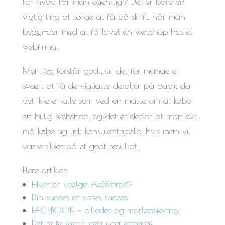
For hvad får man egentlig? Det er bare en
vigtig ting at sørge at få på skrift, når man
begynder med at få lavet en webshop hos et
webfirma.
Men jeg forstår godt, at det for mange er
svært at få de vigtigste detaljer på papir, da
det ikke er alle som ved en masse om at købe
en billig webshop, og det er derfor, at man evt.
må købe sig lidt konsulenthjælp, hvis man vil
være sikker på et godt resultat.
Flere artikler:
Hvorfor vælge AdWords?
Din succes er vores succes
FACEBOOK – billeder og markedsføring
Det rette webbureau og fotograf