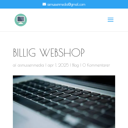
asmussenmedia@gmail.com
BILLIG WEBSHOP
af
asmussenmedia
|
apr 1, 2025
|
Blog
|
0 Kommentarer