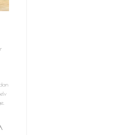
r
rdan
elv
e,
A