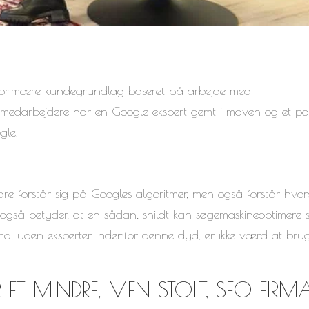
 primære kundegrundlag baseret på arbejde med
s medarbejdere har en Google ekspert gemt i maven og et pa
gle.
bare forstår sig på Googles algoritmer, men også forstår hvo
 også betyder, at en sådan, snildt kan søgemaskineoptimere s
rma, uden eksperter indenfor denne dyd, er ikke værd at brug
ET MINDRE, MEN STOLT, SEO FIRM