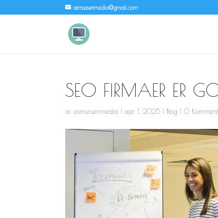
asmussenmedia@gmail.com
SEO FIRMAER ER GO
af
asmussenmedia
|
apr 1, 2025
|
Blog
|
0 Komment