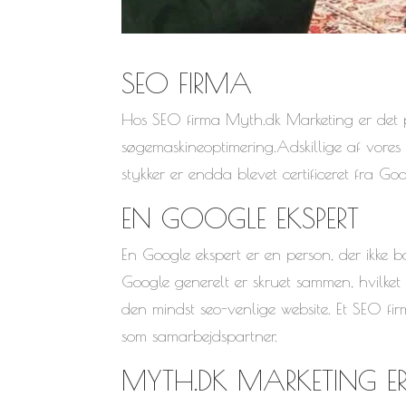
SEO FIRMA
Hos SEO firma Myth.dk Marketing er det
søgemaskineoptimering.Adskillige af vore
stykker er endda blevet certificeret fra Goo
EN GOOGLE EKSPERT
En Google ekspert er en person, der ikke 
Google generelt er skruet sammen, hvilket
den mindst seo-venlige website. Et SEO fi
som samarbejdspartner.
MYTH.DK MARKETING ER 