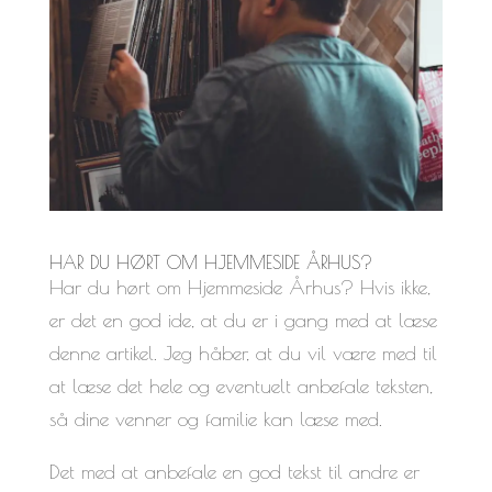
HAR DU HØRT OM HJEMMESIDE ÅRHUS?
Har du hørt om Hjemmeside Århus? Hvis ikke,
er det en god ide, at du er i gang med at læse
denne artikel. Jeg håber, at du vil være med til
at læse det hele og eventuelt anbefale teksten,
så dine venner og familie kan læse med.
Det med at anbefale en god tekst til andre er