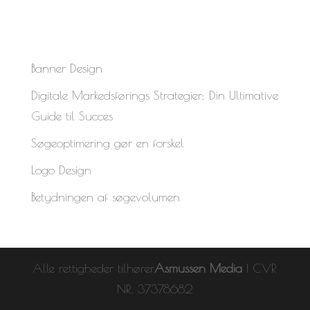
Banner Design
Digitale Markedsførings Strategier: Din Ultimative
Guide til Succes
Søgeoptimering gør en forskel
Logo Design
Betydningen af søgevolumen
Alle rettigheder tilhører
Asmussen Media
| CVR
NR. 37378682