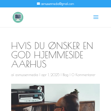
asmussenmedia@gmail.com
HVIS DU ØNSKER EN
GOD HJEMMESIDE
AARHUS
af
asmussenmedia
|
apr 1, 2025
|
Blog
|
0 Kommentarer