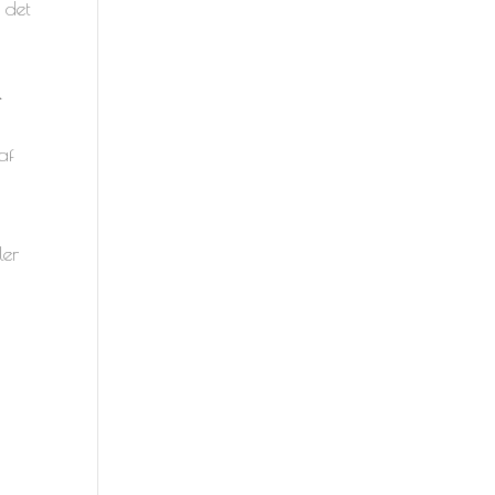
 det
K
af
s
ler