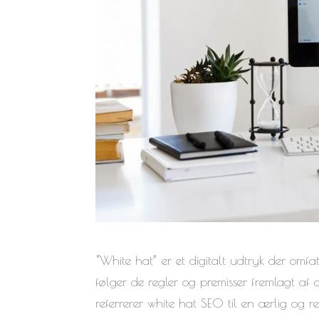
“White hat” er et digitalt udtryk der omfa
følger de regler og premisser fremlagt af 
referrerer white hat SEO til en ærlig og 