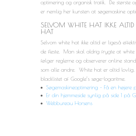
optimering og organisk trafik. De største
er nemlig her kunsten at søgemaskine optim
SELVOM WHITE HAT IKKE ALTID
HAT
Selvom white hat ikke altid er ligeså effekt
de fleste. Man skal aldrig frygte at whit
følger reglerne og observerer online stan
som alle andre. White hat er altid lovlig, 
blacklistet af Google’s søge-logaritme.
Søgemaskineoptimering – Få en højere 
Er din hjemmeside synlig på side 1 på 
Webbureau Horsens