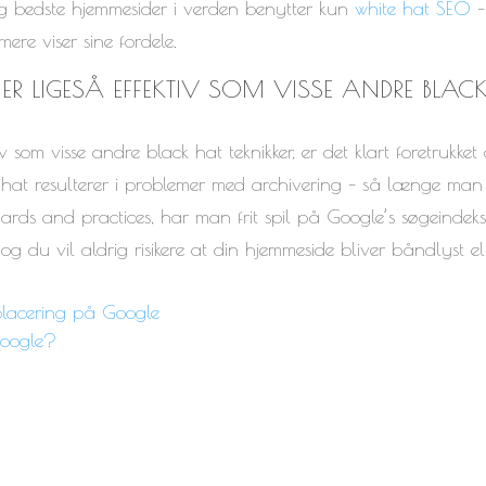
 og bedste hjemmesider i verden benytter kun
white hat SEO
–
ere viser sine fordele.
 ER LIGESÅ EFFEKTIV SOM VISSE ANDRE BLAC
iv som visse andre black hat teknikker, er det klart foretrukket 
e hat resulterer i problemer med archivering – så længe man
dards and practices, har man frit spil på Google’s søgeindek
og du vil aldrig risikere at din hjemmeside bliver båndlyst el
placering på Google
Google?