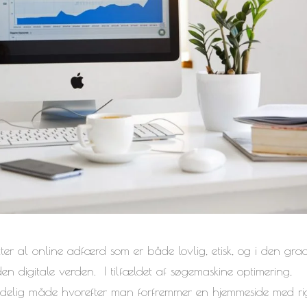
tter al online adfærd som er både lovlig, etisk, og i den gra
den digitale verden. I tilfældet af søgemaskine optimering,
redelig måde hvorefter man forfremmer en hjemmeside med ri