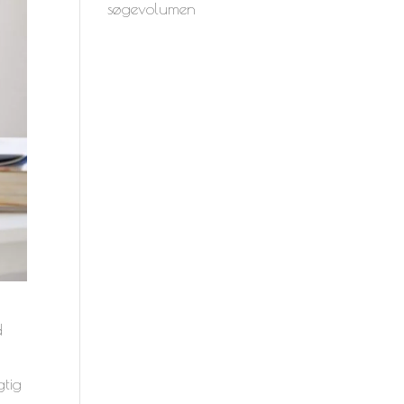
søgevolumen
d
gtig