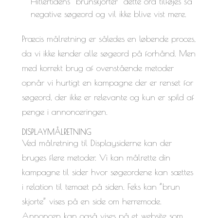
Hitlertidens ”brunskjorter” dette ord tilføjes så
negative søgeord og vil ikke blive vist mere.
Præcis målretning er således en løbende proces,
da vi ikke kender alle søgeord på forhånd. Men
med korrekt brug af ovenstående metoder
opnår vi hurtigt en kampagne der er renset for
søgeord, der ikke er relevante og kun er spild af
penge i annonceringen.
DISPLAYMÅLRETNING
Ved målretning til Displaysiderne kan der
bruges flere metoder. Vi kan målrette din
kampagne til sider hvor søgeordene kan sættes
i relation til temaet på siden. Feks kan ”brun
skjorte” vises på en side om herremode.
Annoncen kan også vises på et website som