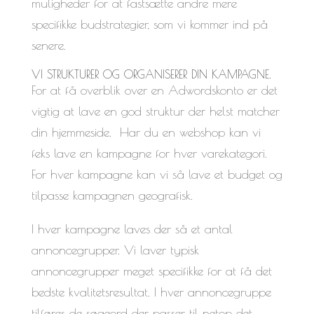
muligheder for at fastsætte andre mere
specifikke budstrategier, som vi kommer ind på
senere.
VI STRUKTURER OG ORGANISERER DIN KAMPAGNE.
For at få overblik over en Adwordskonto er det
vigtig at lave en god struktur der helst matcher
din hjemmeside. Har du en webshop kan vi
feks lave en kampagne for hver varekategori.
For hver kampagne kan vi så lave et budget og
tilpasse kampagnen geografisk.
I hver kampagne laves der så et antal
annoncegrupper. Vi laver typisk
annoncegrupper meget specifikke for at få det
bedste kvalitetsresultat. I hver annoncegruppe
tilføres de søgeord der passer til netop det