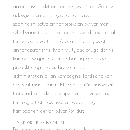
automatisk til det ord der søges på og Google
udpeger den landingsside der passer til
søgningen, selve annonceteksten skriver man
selv. Denne funktion bruger vi ikke, da den er alt
for løs og bred til at få optimal udbytte af
annoncekronerne. Man vil typisk bruge denne
kampagnetype, hvis man har rigtig mange
produkter og ikke vil bruge tid på
administration af en kampagne. Fordelene kan
være at man sparer tid og man får masser af
trafik ind på siden. Ulempen er at der kommer
for meget trafik der ikke er relevant og
kampagnen derfor bliver for dyr.
ANNONCER PÅ MOBILEN
Der søges mere og mere på mobilenheder som