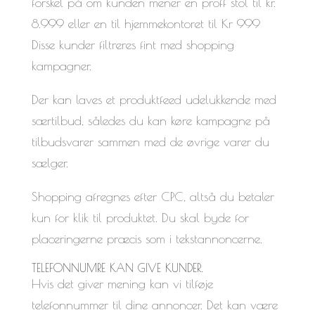
forskel på om kunden mener en proff stol til kr.
8.999 eller en til hjemmekontoret til Kr 999
Disse kunder filtreres fint med shopping
kampagner.
Der kan laves et produktfeed udelukkende med
særtilbud, således du kan køre kampagne på
tilbudsvarer sammen med de øvrige varer du
sælger.
Shopping afregnes efter CPC, altså du betaler
kun for klik til produktet. Du skal byde for
placeringerne præcis som i tekstannoncerne.
TELEFONNUMRE KAN GIVE KUNDER.
Hvis det giver mening kan vi tilføje
telefonnummer til dine annoncer. Det kan være