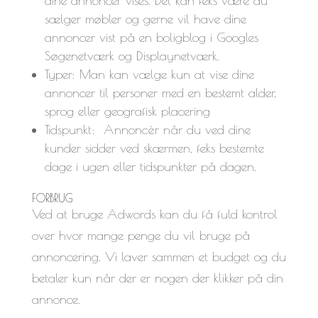
dine annoncer vises. Det kan feks være du
sælger møbler og gerne vil have dine
annoncer vist på en boligblog i Googles
Søgenetværk og Displaynetværk.
Typer: Man kan vælge kun at vise dine
annoncer til personer med en bestemt alder,
sprog eller geografisk placering
Tidspunkt: Annoncér når du ved dine
kunder sidder ved skærmen, feks bestemte
dage i ugen eller tidspunkter på dagen.
FORBRUG
Ved at bruge Adwords kan du få fuld kontrol
over hvor mange penge du vil bruge på
annoncering. Vi laver sammen et budget og du
betaler kun når der er nogen der klikker på din
annonce.