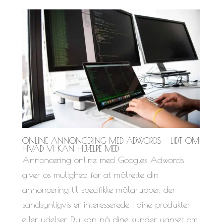
ONLINE ANNONCERING MED ADWORDS – LIDT OM
HVAD VI KAN HJÆLPE MED
Annoncering online med Googles Adwords
giver os mulighed for at målrette din
annoncering til specifikke målgrupper, der
sandsynligvis er interesserede i dine produkter
eller ydelser. Du kan nå dine kunder uanset om