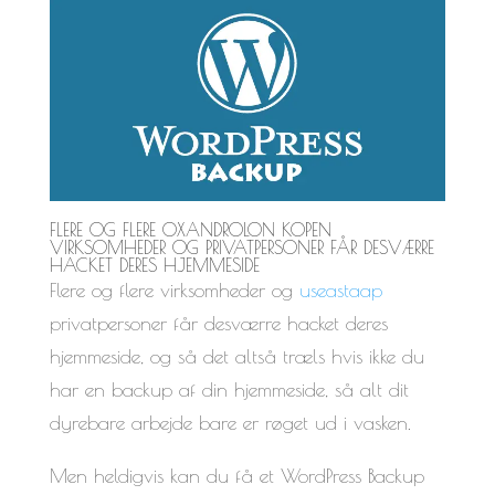
FLERE OG FLERE
OXANDROLON KOPEN
VIRKSOMHEDER OG PRIVATPERSONER FÅR DESVÆRRE
HACKET DERES HJEMMESIDE
Flere og flere virksomheder og
useastaap
privatpersoner får desværre hacket deres
hjemmeside, og så det altså træls hvis ikke du
har en backup af din hjemmeside, så alt dit
dyrebare arbejde bare er røget ud i vasken.
Men heldigvis kan du få et WordPress Backup