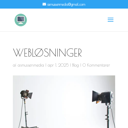
asmussenmedia@gmail.com
WEBLØSNINGER
af
asmussenmedia
|
apr 1, 2025
|
Blog
|
0 Kommentarer