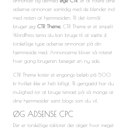
annoncer og dermed
øge CTR
, er at rotere dine
adsense annoncer samtidig med de blender ind
med resten af hjemmesiden. Til det formål
bruger jeg
CTR Theme.
CTR Theme er et simpelt
WordPress tema du kan bruge til at sætte 4
forskellige type adsense annoncer på din
hjemmeside med. Annoncerne bliver så roteret
hver gang brugeren besøger en ny side.
CTR Theme koster et engangs beløb på 500
kr hvilket ikke er helt billigt. Til gengæld har du
mulighed for at bruge temaet på så mange af
dine hjemmesider samt blogs som du vil.
ØG ADSENSE CPC
Der er forskellige faktorer der afgør hvor meget