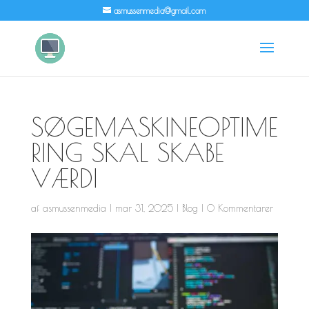
asmussenmedia@gmail.com
SØGEMASKINEOPTIME
RING SKAL SKABE
VÆRDI
af
asmussenmedia
|
mar 31, 2025
|
Blog
|
0 Kommentarer