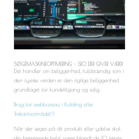
SØGEMASKINEOPTIMERING – SEO DER GIVER VÆRDI
Det handler om beliggenhed, fuldstændig som i
den fysiske verden er den rigtige beliggenhed
grundlaget for kundetilgang og salg.
Brug for webbureau i Kolding eller
Trekantsområdet?
Når der søges på dit produkt eller ydelse skal
din hjemmeside helst være blandt de 10 første