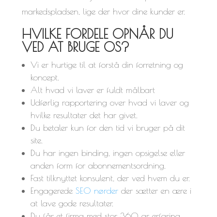
markedspladsen, lige der hvor dine kunder er.
HVILKE FORDELE OPNÅR DU
VED AT BRUGE OS?
Vi er hurtige til at forstå din forretning og
koncept.
Alt hvad vi laver er fuldt målbart
Udførlig rapportering over hvad vi laver og
hvilke resultater det har givet.
Du betaler kun for den tid vi bruger på dit
site.
Du har ingen binding, ingen opsigelse eller
anden form for abonnementsordning.
Fast tilknyttet konsulent, der ved hvem du er.
Engagerede
SEO nørder
der sætter en ære i
at lave gode resultater.
Du får et firma med stor 360 gr erfaring