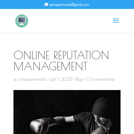
asmussenmedia@gmail.com
ONLINE REPUTATION
MANAGEMENT
af
asmussenmedia
|
apr 1, 2025
|
Blog
|
0 Kommentarer