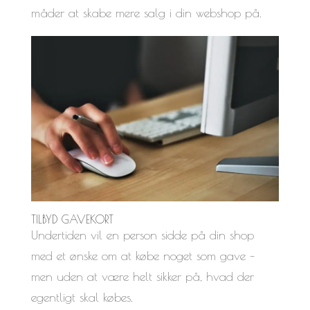
måder at skabe mere salg i din webshop på.
TILBYD GAVEKORT
Undertiden vil en person sidde på din shop
med et ønske om at købe noget som gave –
men uden at være helt sikker på, hvad der
egentligt skal købes.