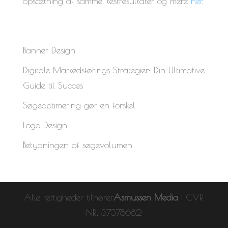
opsætning af samme, testresultater og mere
her
.
Banner Design
Digitale Markedsførings Strategier: Din Ultimative
Guide til Succes
Søgeoptimering gør en forskel
Logo Design
Betydningen af søgevolumen
Alle rettigheder tilhører
Asmussen Media
| CVR
NR. 37378682