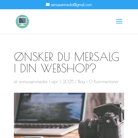
asmussenmedia@gmail.com
ØNSKER DU MERSALG
I DIN WEBSHOP?
af
asmussenmedia
|
apr 1, 2025
|
Blog
|
0 Kommentarer