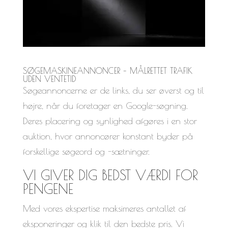
SØGEMASKINEANNONCER – MÅLRETTET TRAFIK
UDEN VENTETID
Søgeannoncerne er de links, du ser øverst og til
højre, når du foretager en Google-søgning.
Deres placering og synlighed afgøres i en stor
auktion, hvor annoncører konstant byder på
forskellige søgeord og -sætninger.
VI GIVER DIG BEDST VÆRDI FOR
PENGENE
Med vores ekspertise maksimeres antallet af
eksponeringer og klik til den bedste pris. Vi