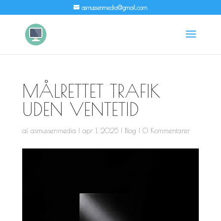
asmussenmedia@gmail.com
MÅLRETTET TRAFIK
UDEN VENTETID
af
asmussenmedia
|
apr 1, 2025
|
Blog
|
0 Kommentarer