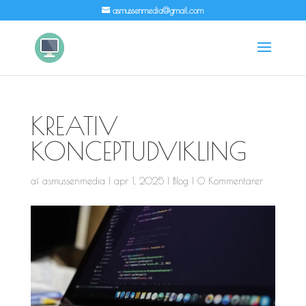
asmussenmedia@gmail.com
KREATIV
KONCEPTUDVIKLING
af
asmussenmedia
|
apr 1, 2025
|
Blog
|
0 Kommentarer