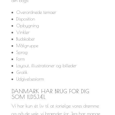
din bogs:
Overordnede temaer
Disposition
Opbygning
Vinkler
Budskaber
Målgruppe
Sprog
Form
Layout, illustrationer og billeder
Grafik
Udgivelsesform
DANMARK HAR BRUG FOR DIG
SOM ILDSJÆL
Vi har kun ét liv til at forfølge vores drømme
og gå de veje, vi brænder for. Jeg har mange