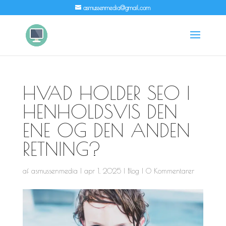
asmussenmedia@gmail.com
HVAD HOLDER SEO I
HENHOLDSVIS DEN
ENE OG DEN ANDEN
RETNING?
af
asmussenmedia
|
apr 1, 2025
|
Blog
|
0 Kommentarer