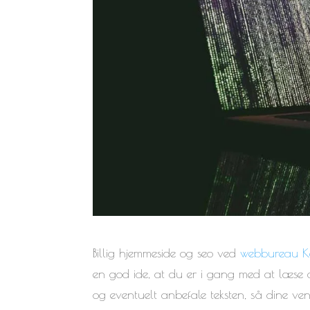
Billig hjemmeside og seo ved
webbureau K
en god ide, at du er i gang med at læse d
og eventuelt anbefale teksten, så dine ve