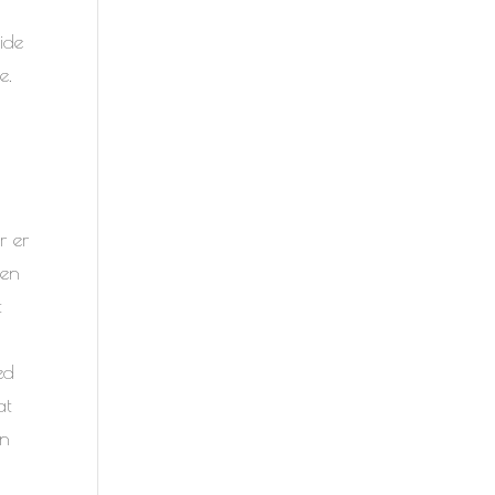
ide
e.
r er
pen
t
ed
at
an