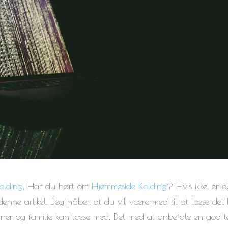
olding
. Har du hørt om
Hjemmeside Kolding
? Hvis ikke, er d
enne artikel. Jeg håber, at du vil være med til at læse det 
nner og familie kan læse med. Det med at anbefale en god t