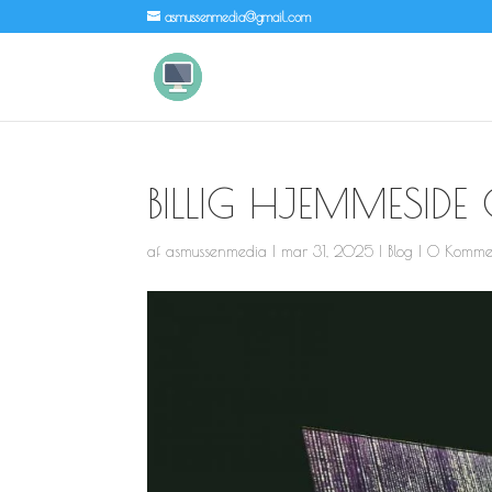
asmussenmedia@gmail.com
BILLIG HJEMMESIDE
af
asmussenmedia
|
mar 31, 2025
|
Blog
|
0 Komme