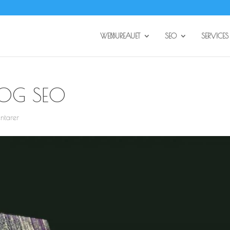
WEBBUREAUET
SEO
SERVICES
 OG SEO
ntarer