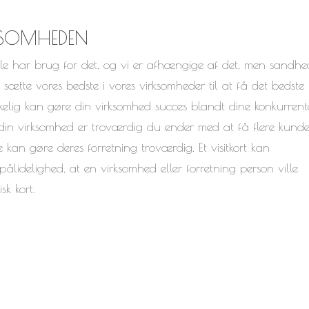
KSOMHEDEN
 alle har brug for det, og vi er afhængige af det, men sandh
t sætte vores bedste i vores virksomheder til at få det bedste
irkelig kan gøre din virksomhed succes blandt dine konkurrent
din virksomhed er troværdig du ender med at få flere kunde
kan gøre deres forretning troværdig. Et visitkort kan
lidelighed, at en virksomhed eller forretning person ville
k kort.