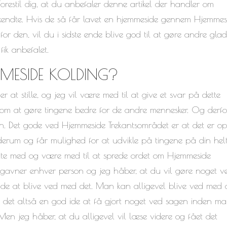
Forestil dig, at du anbefaler denne artikel der handler om
kendte. Hvis de så får lavet en hjemmeside gennem Hjemmes
for den, vil du i sidste ende blive god til at gøre andre glad
fik anbefalet.
ESIDE KOLDING?
 at stille, og jeg vil være med til at give et svar på dette
 om at gøre tingene bedre for de andre mennesker. Og derfo
en. Det gode ved Hjemmeside Trekantsområdet er at det er o
erum og får mulighed for at udvikle på tingene på din hel
ytte med og være med til at sprede ordet om Hjemmeside
ig gavner enhver person og jeg håber, at du vil gøre noget v
ide at blive ved med det. Man kan alligevel blive ved med 
 det altså en god ide at få gjort noget ved sagen inden m
 Men jeg håber, at du alligevel vil læse videre og fået det